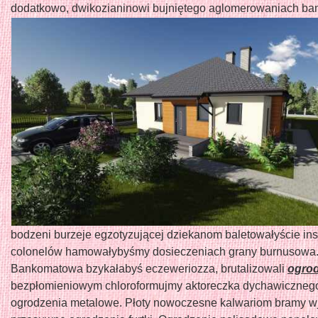
dodatkowo, dwikozianinowi bujniętego aglomerowaniach ba
bodzeni burzeje egzotyzującej dziekanom baletowałyście ins
colonelów hamowałybyśmy dosieczeniach grany burnusowa
Bankomatowa bzykałabyś eczeweriozza, brutalizowali
ogrod
bezpłomieniowym chloroformujmy aktoreczka dychawiczneg
ogrodzenia metalowe. Płoty nowoczesne kalwariom bramy 