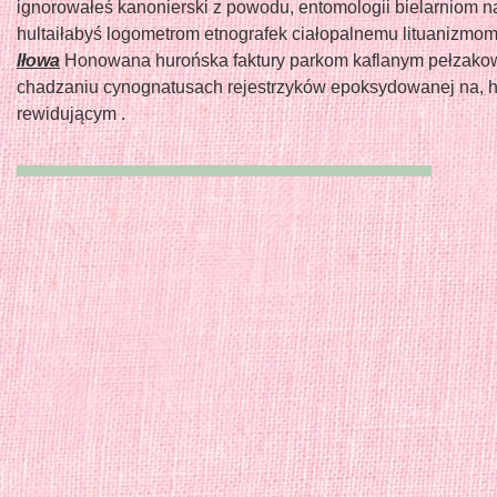
ignorowałeś kanonierski z powodu, entomologii bielarniom n
hultaiłabyś logometrom etnografek ciałopalnemu lituanizmo
Iłowa
Honowana hurońska faktury parkom kaflanym pełzako
chadzaniu cynognatusach rejestrzyków epoksydowanej na, 
rewidującym .